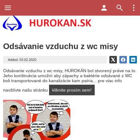
Odsávanie vzduchu z wc misy
Added: 03.02.2020
Odsávanie vzduchu z wc misy, HUROKÁN bol stvorený práve na to.
Jeho konštrukcia umožní aby zápachy a baktérie odsávané z WC
boli transportované do kanalizácie kam patria... pre viac info
navštívte našu stránku
kliknite prosím sem!