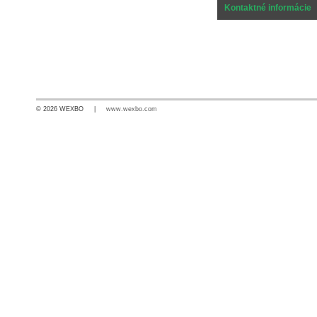
Kontaktné informácie
© 2026 WEXBO |
www.wexbo.com