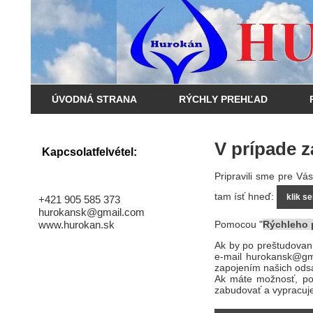
ÚVODNÁ STRANA
RÝCHLY PREHĽAD
V prípade 
Kapcsolatfelvétel:
Pripravili sme pre V
tam ísť hneď:
klik s
+421 905 585 373
hurokansk@gmail.com
www.hurokan.sk
Pomocou "
Rýchleho 
Ak by po preštudovaní
e-mail hurokansk@gma
zapojením našich odsá
Ak máte možnosť, poš
zabudovať a vypracuj