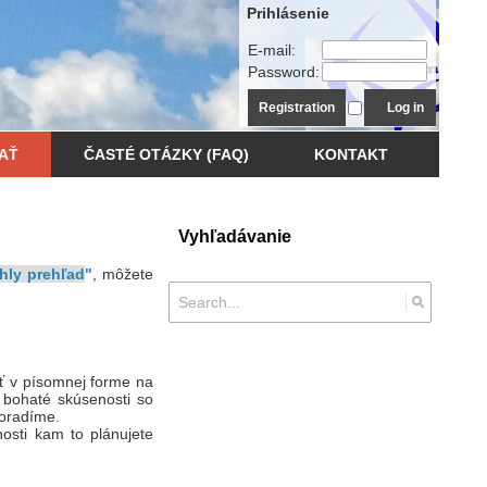
Prihlásenie
E-mail:
Password:
Registration
Log in
AŤ
ČASTÉ OTÁZKY (FAQ)
KONTAKT
Vyhľadávanie
hly prehľad
"
, môžete
ať v písomnej forme na
 bohaté skúsenosti so
poradíme.
osti kam to plánujete