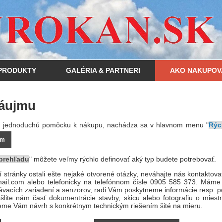
PRODUKTY
GALÉRIA & PARTNERI
AKO NAKUPOV
záujmu
ás jednoduchú pomôcku k nákupu, nachádza sa v hlavnom menu "
Rýc
em
prehľadu
" môžete veľmy rýchlo definovať aký typ budete potrebovať.
 stránky ostali ešte nejaké otvorené otázky, neváhajte nás kontaktov
il.com alebo telefonicky na telefónnom čísle 0905 585 373. Máme
vacích zariadení a senzorov, radi Vám poskytneme informácie resp. 
lite nám časť dokumentrácie stavby, skicu alebo fotografiu o miestn
eme Vám návrh s konkrétnym technickým riešením šité na mieru.