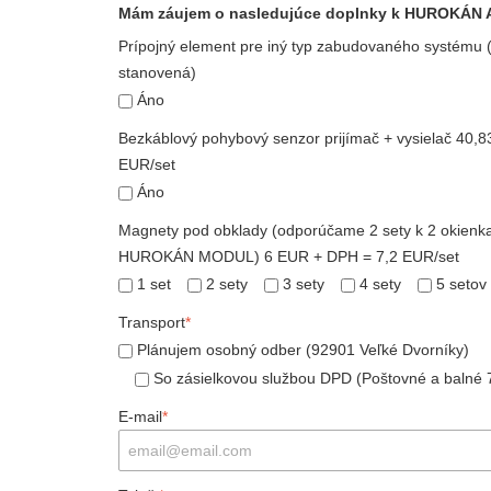
Mám záujem o nasledujúce doplnky k HUROKÁN 
Prípojný element pre iný typ zabudovaného systému (
stanovená)
Áno
Bezkáblový pohybový senzor prijímač + vysielač 40
EUR/set
Áno
Magnety pod obklady (odporúčame 2 sety k 2 okienk
HUROKÁN MODUL) 6 EUR + DPH = 7,2 EUR/set
1 set
2 sety
3 sety
4 sety
5 setov
Transport
*
Plánujem osobný odber (92901 Veľké Dvorníky)
So zásielkovou službou DPD (Poštovné a balné
E-mail
*