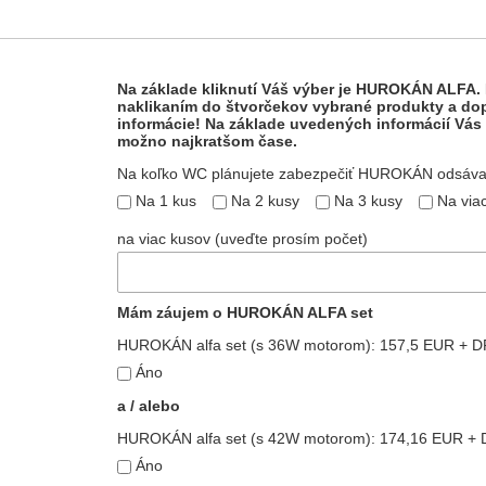
Na základe kliknutí Váš výber je HUROKÁN ALFA. 
naklikaním do štvorčekov vybrané produkty a do
informácie! Na základe uvedených informácií Vás
možno najkratšom čase.
Na koľko WC plánujete zabezpečiť HUROKÁN odsáv
Na 1 kus
Na 2 kusy
Na 3 kusy
Na via
na viac kusov (uveďte prosím počet)
Mám záujem o HUROKÁN ALFA set
HUROKÁN alfa set (s 36W motorom): 157,5 EUR + D
Áno
a / alebo
HUROKÁN alfa set (s 42W motorom): 174,16 EUR + 
Áno