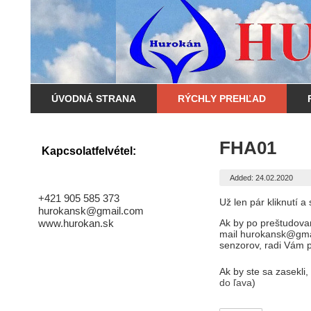
ÚVODNÁ STRANA
RÝCHLY PREHĽAD
FHA01
Kapcsolatfelvétel:
Added: 24.02.2020
+421 905 585 373
Už len pár kliknutí 
hurokansk@gmail.com
www.hurokan.sk
Ak by po preštudovan
mail hurokansk@gmai
senzorov, radi Vám 
Ak by ste sa zasekli,
do ľava
)