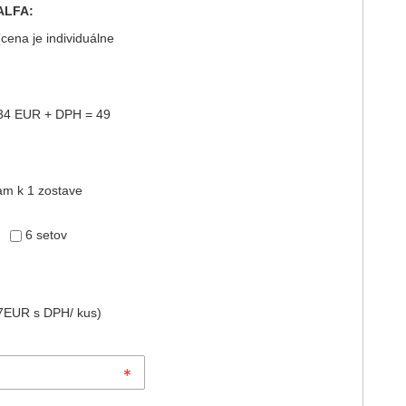
ALFA:
cena je individuálne
,834 EUR + DPH = 49
am k 1 zostave
6 setov
 7EUR s DPH/ kus)