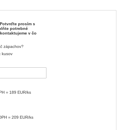
Potvrďte prosím s
plňte potrebné
 kontaktujeme v čo
ač zápachov?
c kusov
PH = 189 EUR/ks
DPH = 209 EUR/ks