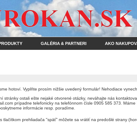
PRODUKTY
GALÉRIA & PARTNERI
AKO NAKUPOV
a sme hotoví. Vyplňte prosím nižšie uvedený formulár! Nehodiace vynech
í stránky ostali ešte nejaké otvorené otázky, neváhajte nás kontaktov
l.com prípadne telefonicky na telefónnom čísle 0905 585 373. Máme 
poskytneme informácie resp. poradíme.
 s tlačítkom prehliadača "späť" môžete sa vrátiť na predošlé strany (ho