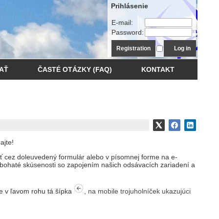
Prihlásenie
E-mail:
Password:
Registration
Log in
AŤ
ČASTÉ OTÁZKY (FAQ)
KONTAKT
ajte!
ať cez doleuvedený formulár alebo v písomnej forme na e-
bohaté skúsenosti so zapojením našich odsávacích zariadení a
re v ľavom rohu tá šípka
, na mobile trojuholníček ukazujúci