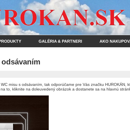
PRODUKTY
GALÉRIA & PARTNERI
AKO NAKUPOV
 odsávaním
u WC misu s odsávaním, tak odporúčame pre Vás značku HUROKÁN, kto
 na to, kliknite na doleuvedený obrázok a dostanete sa na hlavnú str