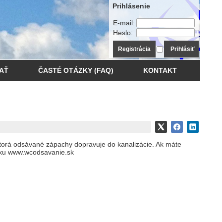
Prihlásenie
E-mail:
Heslo:
Registrácia
Prihlásiť
AŤ
ČASTÉ OTÁZKY (FAQ)
KONTAKT
rá odsávané zápachy dopravuje do kanalizácie. Ak máte
ánku www.wcodsavanie.sk