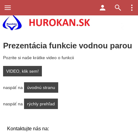
Prezentácia funkcie vodnou parou
Pozrite si naše krátke video o funkcii
VIDEO, klik sem!
naspäť na
úvodnú stranu
naspäť na
rýchly prehľad
Kontaktujte nás na: