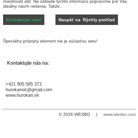
miestností atď. Na základe týchto informácií pripravíme pre Vás
ideálny návrh riešenia. Takže...
Kontaktujte nás!
Naspäť na Rýchly prehľad
Špeciálny prípojný element nie je súčasťou setu!
Kontaktujte nás na:
+421 905 585 373
hurokansk@gmail.com
www.hurokan.sk
© 2026 WEXBO |
www.wexbo.com