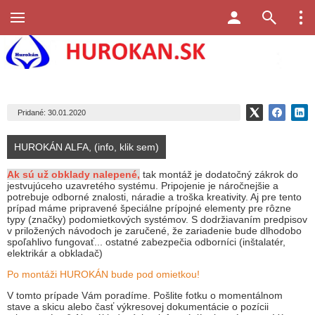
Pridané: 30.01.2020
HUROKÁN ALFA, (info, klik sem)
Ak sú už obklady nalepené,
tak montáž je dodatočný zákrok do
jestvujúceho uzavretého systému. Pripojenie je náročnejšie a
potrebuje odborné znalosti, náradie a troška kreativity. Aj pre tento
prípad máme pripravené špeciálne prípojné elementy pre rôzne
typy (značky) podomietkových systémov. S dodržiavaním predpisov
v priložených návodoch je zaručené, že zariadenie bude dlhodobo
spoľahlivo fungovať... ostatné zabezpečia odborníci (inštalatér,
elektrikár a obkladač)
Po montáži HUROKÁN bude pod omietkou!
V tomto prípade Vám poradíme. Pošlite fotku o momentálnom
stave a skicu alebo časť výkresovej dokumentácie o pozícii