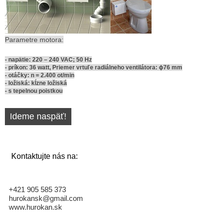
Parametre motora:
- napätie: 220 – 240 VAC; 50 Hz
- príkon: 36 watt, Priemer vrtuľe radiálneho ventilátora: ɸ76 mm
- otáčky: n = 2.400 ot/min
- ložiská: kĺzne ložiská
- s tepelnou poistkou
Ideme naspäť!
Kontaktujte nás na:
+421 905 585 373
hurokansk@gmail.com
www.hurokan.sk