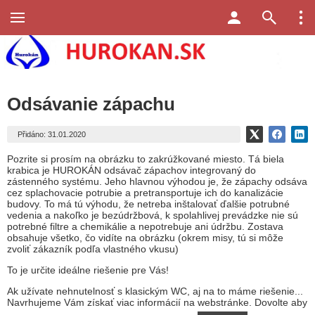
Odsávanie zápachu
Přidáno: 31.01.2020
Pozrite si prosím na obrázku to zakrúžkované miesto. Tá biela
krabica je HUROKÁN odsávač zápachov integrovaný do
zástenného systému. Jeho hlavnou výhodou je, že zápachy odsáva
cez splachovacie potrubie a pretransportuje ich do kanalizácie
budovy. To má tú výhodu, že netreba inštalovať ďalšie potrubné
vedenia a nakoľko je bezúdržbová, k spolahlivej prevádzke nie sú
potrebné filtre a chemikálie a nepotrebuje ani údržbu. Zostava
obsahuje všetko, čo vidíte na obrázku (okrem misy, tú si môže
zvoliť zákazník podľa vlastného vkusu)
To je určite ideálne riešenie pre Vás!
Ak užívate nehnutelnosť s klasickým WC, aj na to máme riešenie...
Navrhujeme Vám získať viac informácií na webstránke. Dovolte aby