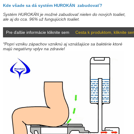
Kde všade sa dá systém HUROKÁN zabudovať?
Systém HUROKÁN je možné zabudovať nielen do nových toaliet,
ale aj do cca. 96% už fungujúcich toaliet.
Pre ďalšie informácie kliknite sem
Cesta k produktom, kliknite se
*Popri vzniku zápachov vzniknú aj vznášajúce sa baktérie ktoré
majú negatívny vplyv na zdravie!