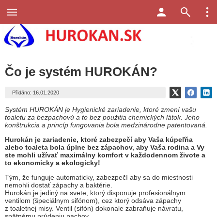
Čo je systém HUROKÁN?
Přidáno: 16.01.2020
Systém HUROKÁN je Hygienické zariadenie, ktoré zmení vašu
toaletu za bezpachovú a to bez použitia chemických látok. Jeho
konštrukcia a princíp fungovania bola medzinárodne patentovaná.
Hurokán je zariadenie, ktoré zabezpečí aby Vaša kúpeľňa
alebo toaleta bola úplne bez zápachov, aby Vaša rodina a Vy
ste mohli užívať maximálny komfort v každodennom živote a
to ekonomicky a ekologicky!
Tým, že funguje automaticky, zabezpečí aby sa do miestnosti
nemohli dostať zápachy a baktérie.
Hurokán je jediný na svete, ktorý disponuje profesionálnym
ventilom (špeciálnym sifónom), cez ktorý odsáva zápachy
z toaletnej misy. Ventil (sifón) dokonale zabraňuje návratu,
spätnému prúdeniu pachov.