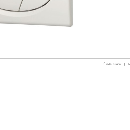
Úvodní strana
|
N