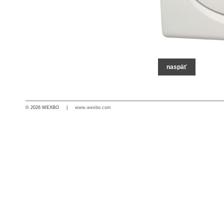
naspäť
© 2026 WEXBO |
www.wexbo.com