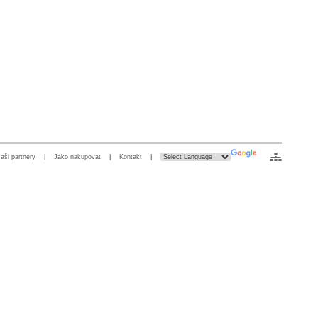
aši partnery
|
Jako nakupovat
|
Kontakt
|