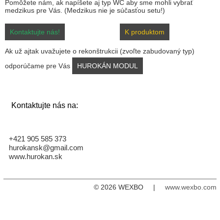
Pomôžete nám, ak napíšete aj typ WC aby sme mohli vybrať
medzikus pre Vás. (Medzikus nie je súčasťou setu!)
Kontaktujte nás!
K produktom
Ak už ajtak uvažujete o rekonštrukcii (zvoľte zabudovaný typ)
odporúčame pre Vás
HUROKÁN MODUL
Kontaktujte nás na:
+421 905 585 373
hurokansk@gmail.com
www.hurokan.sk
© 2026 WEXBO |
www.wexbo.com