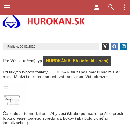
Přidáno: 30.01.2020
Pre Vás je určený typ
HUROKÁN ALFA
(info, klik sem)
Pri takých typoch toalety, HUROKÁN sa zapojí medzi nádrž a WC
misu. Medzi tie treba namontovať medzikus. Viď. obrázok:
Čo toaleta, to medzikus... Aby veci išli ako po masle, pošlite prosím
fotku o Vašej toalete, spredu a z bokov (aby bolo vidieť aj
kanalizáciu...)