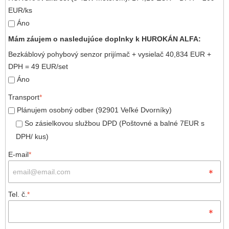
EUR/ks
Áno
Mám záujem o nasledujúce doplnky k HUROKÁN ALFA:
Bezkáblový pohybový senzor prijímač + vysielač 40,834 EUR +
DPH = 49 EUR/set
Áno
Transport
*
Plánujem osobný odber (92901 Veľké Dvorníky)
So zásielkovou službou DPD (Poštovné a balné 7EUR s
DPH/ kus)
E-mail
*
Tel. č.
*