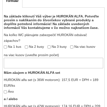
Formulář
Na základe kliknutí Váš výber je HUROKÁN ALFA. Potvrďte
prosím s naklikaním do štvorčekov vybrané produkty a
doplňte potrebné informácie! Na základe uvedených
informácií Vás kontaktujeme v čo možno najkratšom čase.
Na koľko WC plánujete zabezpečiť HUROKÁN odsávač
zápachov?
Na 1 kus
Na 2 kusy
Na 3 kusy
Na viac kusov
na viac kusov (uveďte prosím počet)
Mám záujem o HUROKÁN ALFA set
HUROKÁN alfa set (s 36W motorom): 157,5 EUR + DPH = 189
EUR/ks
Áno
a / alebo
HUROKÁN alfa set (s 42W motorom): 174,16 EUR + DPH = 209