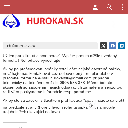
Přidáno: 24.02.2020
Už len pár kliknutí a sme hotoví. Vyplňte prosím nižšie uvedený
formulár! Nehodiace vynechajte!
Ak by po preštudovaní stránky ostali ešte nejaké otvorené otázky,
neváhajte nás kontaktovať cez doleuvedený formulár alebo v
písomnej forme na e-mail hurokansk@gmail.com prípadne
telefonicky na telefónnom čísle 0905 585 373. Máme bohaté
skúsenosti so zapojením našich odsávacích zariadení a senzorov,
radi Vám poskytneme informácie resp. poradíme.
Ak by ste sa zasekli, s tlačítkom prehliadača "späť" môžete sa vrátiť
na predošlé strany (hore v ľavom rohu tá šípka
, na mobile
trojuholníček ukazujúci do ľava
)